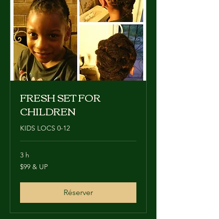
FRESH SET FOR
CHILDREN
KIDS LOCS 0-12
3 h
$99
$99 & UP
&
UP
Réserver