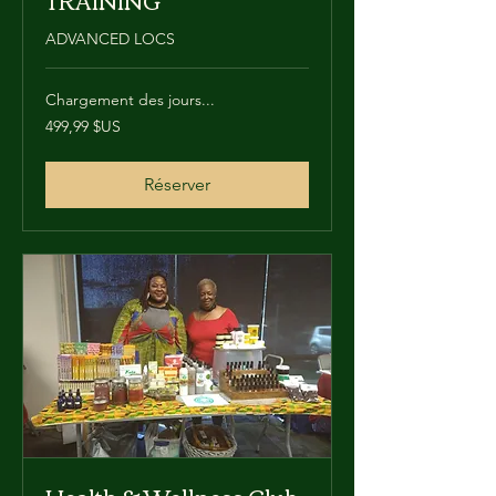
ADVANCED LOCS
Chargement des jours...
499,99
499,99 $US
dollars
des
États-
Unis
Réserver
Health & Wellness Club