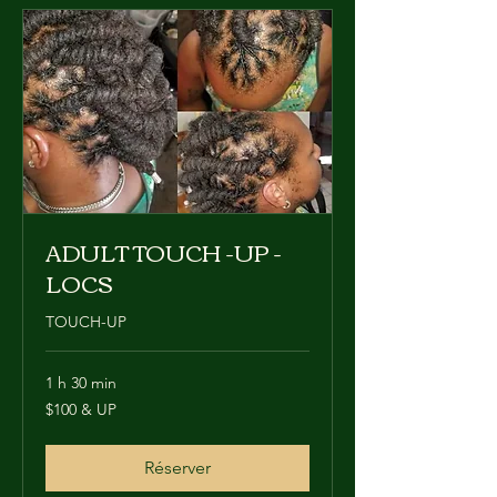
ADULT TOUCH -UP -
LOCS
TOUCH-UP
1 h 30 min
$100
$100 & UP
&
UP
Réserver