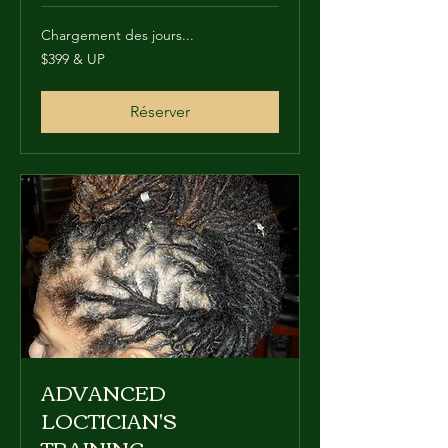
Chargement des jours...
$399
$399 & UP
&
UP
Réserver
ADVANCED
LOCTICIAN'S
TRAINING