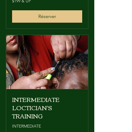
$199 & UP
&
UP
Réserver
INTERMEDIATE
LOCTICIAN'S
TRAINING
INTERMEDIATE