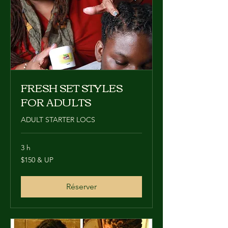
FRESH SET STYLES
FOR ADULTS
ADULT STARTER LOCS
3 h
$150
$150 & UP
&
UP
Réserver