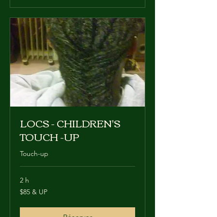
LOCS - CHILDREN'S
TOUCH -UP
Touch-up
2 h
$85
$85 & UP
&
UP