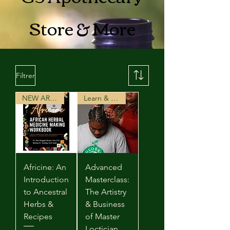
Store & More
Filtrer
NEW ARRIVAL
Learn & Earn
Africine: An
Advanced
Introduction
Masterclass:
to Ancestral
The Artistry
Herbs &
& Business
Recipes
of Master
Loctician