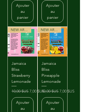
Ajouter
Ajouter
au
au
panier
panier
NEW ARRIVAL
NEW ARRIVAL
Jamaica
Jamaica
Bliss
Bliss
Strawberry
Pineapple
Lemonade
Lemonade
Prix original
Prix promotionnel
Prix original
Prix promotionnel
10,00 $US
7,00 $US
10,00 $US
7,00 $US
Ajouter
Ajouter
au
au