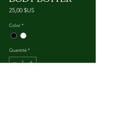
Prix
25,00 $US
Color
*
Quantité
*
Ajouter au panier
1-1LBS. SHEA
PRODUCT INFO
1-1LBS. SHEA